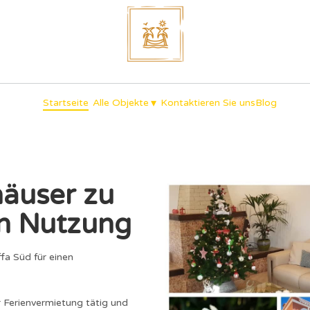
unique holidays
▾
Startseite
Alle Objekte
Kontaktieren Sie uns
Blog
häuser zu
en Nutzung
ffa Süd für einen
r Ferienvermietung tätig und