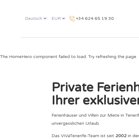
Deutsch
EUR
+34 624 65 19 30
The HomeHero component failed to load. Try refreshing the page.
Private Ferien
Ihrer exklusiv
Ferienhäuser und Villen zur Miete in Teneri
unvergesslichen Urlaub
Das ViVaTenerife-Team ist seit
2002
in de